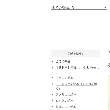
T
Category
全ての商品
【新刊本】河野ルル -Lulu Kouno
-
チェコの絵本
ヨーロッパの絵本（チェコを除
く）
アメリカの絵本
ロシアの絵本
日本の古い絵本