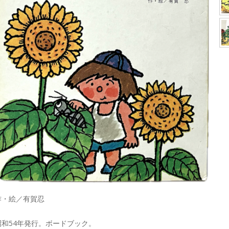
作・絵／有賀忍
昭和54年発行。ボードブック。