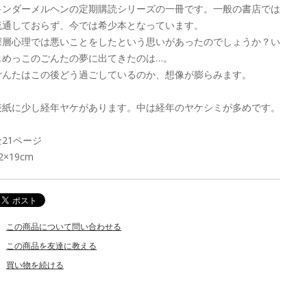
キンダーメルヘンの定期購読シリーズの一冊です。一般の書店では
流通しておらず、今では希少本となっています。
深層心理では悪いことをしたという思いがあったのでしょうか？い
じめっこのごんたの夢に出てきたのは…。
ごんたはこの後どう過ごしているのか、想像が膨らみます。
表紙に少し経年ヤケがあります。中は経年のヤケシミが多めです。
全21ページ
2×19cm
この商品について問い合わせる
この商品を友達に教える
買い物を続ける