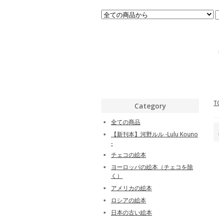
T
Category
全ての商品
【新刊本】河野ルル -Lulu Kouno
-
チェコの絵本
ヨーロッパの絵本（チェコを除
く）
アメリカの絵本
ロシアの絵本
日本の古い絵本