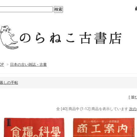
OP
>
日本の古い雑誌・古書
暮しの手帖
[ 並
全 [40] 商品中 [1-12] 商品を表示しています
次の