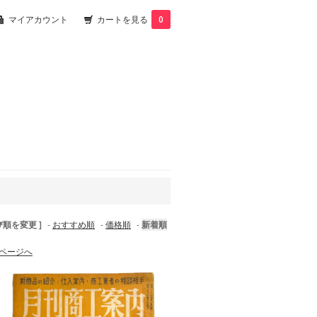
マイアカウント
カートを見る
0
び順を変更 ]
-
おすすめ順
-
価格順
-
新着順
ページへ