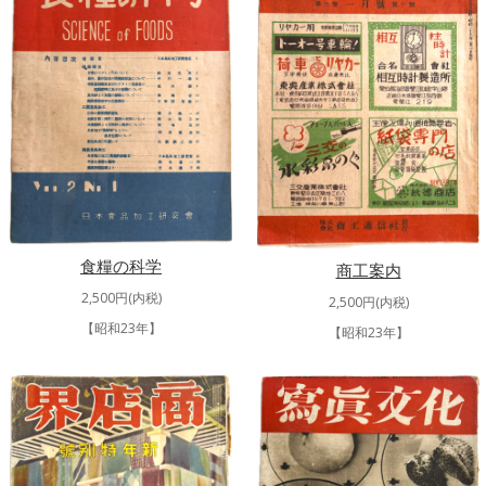
食糧の科学
商工案内
2,500円(内税)
2,500円(内税)
【昭和23年】
【昭和23年】