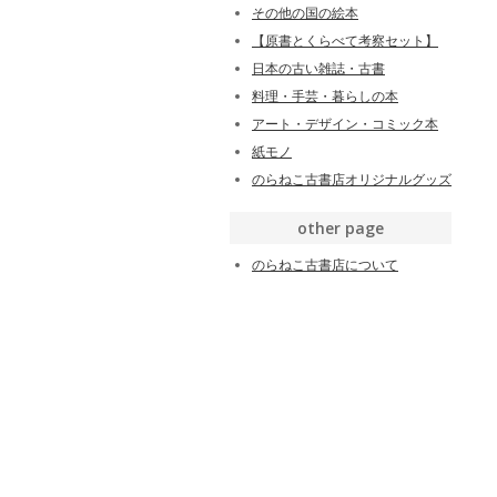
その他の国の絵本
【原書とくらべて考察セット】
日本の古い雑誌・古書
料理・手芸・暮らしの本
アート・デザイン・コミック本
紙モノ
のらねこ古書店オリジナルグッズ
other page
のらねこ古書店について