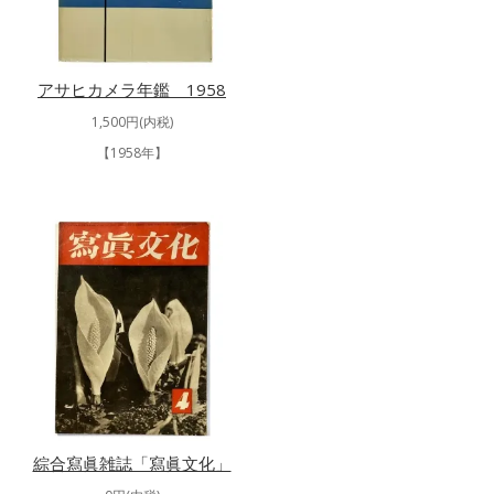
アサヒカメラ年鑑 1958
1,500円(内税)
【1958年】
綜合寫眞雑誌「寫眞文化」