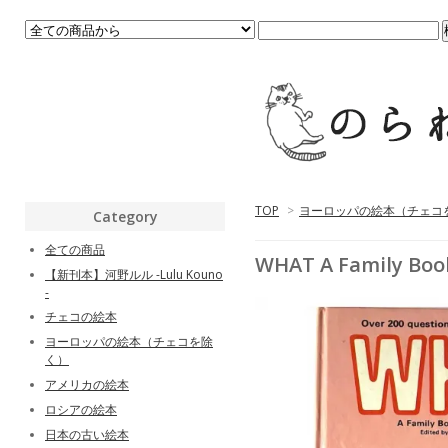
TOP
>
ヨーロッパの絵本（チェコ
Category
全ての商品
WHAT A Family Boo
【新刊本】河野ルル -Lulu Kouno
-
チェコの絵本
ヨーロッパの絵本（チェコを除
く）
アメリカの絵本
ロシアの絵本
日本の古い絵本