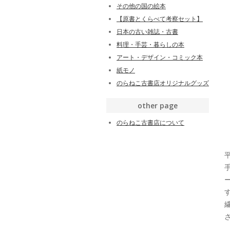
その他の国の絵本
【原書とくらべて考察セット】
日本の古い雑誌・古書
料理・手芸・暮らしの本
アート・デザイン・コミック本
紙モノ
のらねこ古書店オリジナルグッズ
other page
のらねこ古書店について