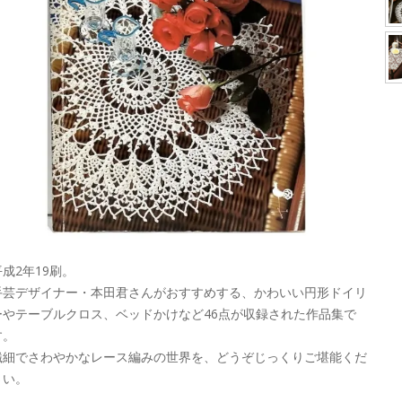
平成2年19刷。
手芸デザイナー・本田君さんがおすすめする、かわいい円形ドイリ
ーやテーブルクロス、ベッドかけなど46点が収録された作品集で
す。
繊細でさわやかなレース編みの世界を、どうぞじっくりご堪能くだ
さい。