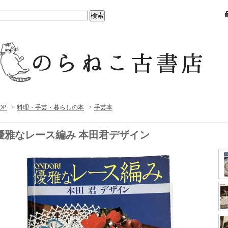
OP
>
料理・手芸・暮らしの本
>
手芸本
優雅なレース編み 本田君デザイン