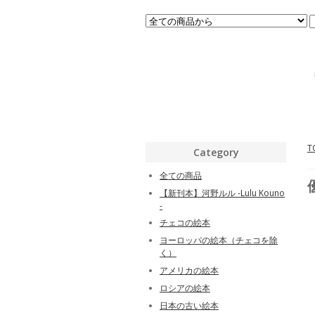
T
Category
全ての商品
【新刊本】河野ルル -Lulu Kouno
-
チェコの絵本
ヨーロッパの絵本（チェコを除
く）
アメリカの絵本
ロシアの絵本
日本の古い絵本