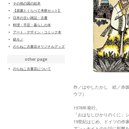
その他の国の絵本
【原書とくらべて考察セット】
日本の古い雑誌・古書
料理・手芸・暮らしの本
アート・デザイン・コミック本
紙モノ
のらねこ古書店オリジナルグッズ
other page
のらねこ古書店について
作／はやしたかし 絵／赤
ウフ）
1978年発行。
「おはなしひかりのくに」
19世紀はじめ、ドイツの作
アン・ナイトのお話に影響