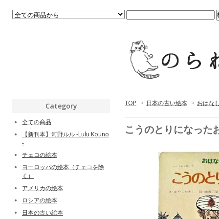
TOP
>
日本の古い絵本
>
おはな
Category
全ての商品
こうのとりになった
【新刊本】河野ルル -Lulu Kouno
-
チェコの絵本
ヨーロッパの絵本（チェコを除
く）
アメリカの絵本
ロシアの絵本
日本の古い絵本