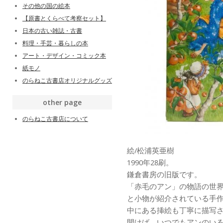
その他の国の絵本
【原書とくらべて考察セット】
日本の古い雑誌・古書
料理・手芸・暮らしの本
アート・デザイン・コミック本
紙モノ
のらねこ古書店オリジナルグッズ
other page
のらねこ古書店について
絵/松浦英亜樹
1990年28刷。
鎌倉書房の旧版です。
「赤毛のアン」の物語の世
と小物が紹介されている手作
中にある挿絵も丁寧に描写
開けば、いつでもアンのい