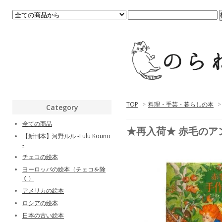
TOP
>
料理・手芸・暮らしの本
>
Category
全ての商品
★再入荷★ 赤毛のア
【新刊本】河野ルル -Lulu Kouno
-
チェコの絵本
ヨーロッパの絵本（チェコを除
く）
アメリカの絵本
ロシアの絵本
日本の古い絵本