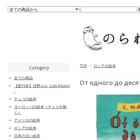
TOP
>
ロシアの絵本
Category
全ての商品
От одного до д
【新刊本】河野ルル -Lulu Kouno
-
チェコの絵本
ヨーロッパの絵本（チェコを除
く）
アメリカの絵本
ロシアの絵本
日本の古い絵本