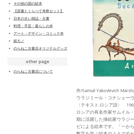
その他の国の絵本
【原書とくらべて考察セット】
日本の古い雑誌・古書
料理・手芸・暮らしの本
アート・デザイン・コミック本
紙モノ
のらねこ古書店オリジナルグッズ
other page
のらねこ古書店について
作/Samuil Yakovlevich
ウラジミール・コナシェー
〈テキスト:ロシア語〉 19
ロシアの有名作家サムイル
期に活躍した挿絵家ウラジ
ビによる絵本です。「一か
数字を学ぶ絵本のようです