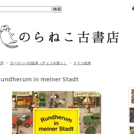
OP
>
ヨーロッパの絵本（チェコを除く）
>
ドイツ絵本
undherum in meiner Stadt