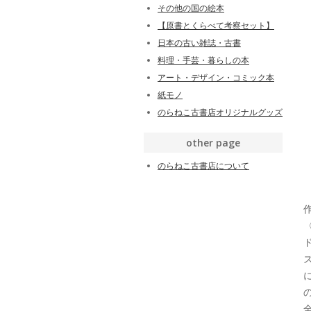
その他の国の絵本
【原書とくらべて考察セット】
日本の古い雑誌・古書
料理・手芸・暮らしの本
アート・デザイン・コミック本
紙モノ
のらねこ古書店オリジナルグッズ
other page
のらねこ古書店について
作