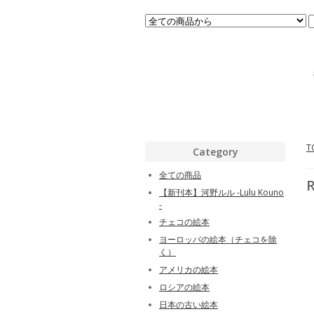
T
Category
全ての商品
R
【新刊本】河野ルル -Lulu Kouno
-
チェコの絵本
ヨーロッパの絵本（チェコを除
く）
アメリカの絵本
ロシアの絵本
日本の古い絵本