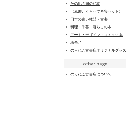
その他の国の絵本
【原書とくらべて考察セット】
日本の古い雑誌・古書
料理・手芸・暮らしの本
アート・デザイン・コミック本
紙モノ
のらねこ古書店オリジナルグッズ
other page
のらねこ古書店について