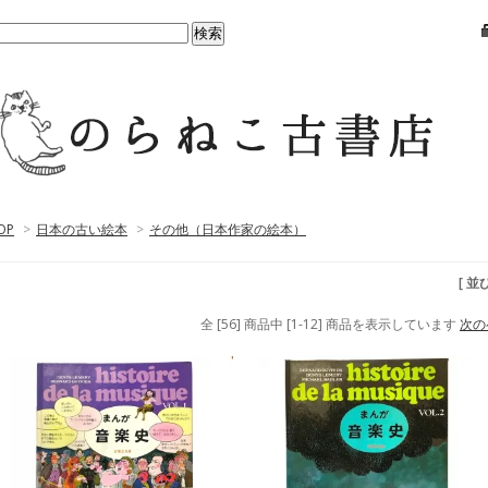
OP
>
日本の古い絵本
>
その他（日本作家の絵本）
[ 並
全 [56] 商品中 [1-12] 商品を表示しています
次の