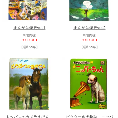
まんが音楽史vol.1
まんが音楽史vol.2
0円(内税)
0円(内税)
SOLD OUT
SOLD OUT
【昭和59年】
【昭和59年】
トッパンのカメラえほん
ビクター名犬物語 ニッパ