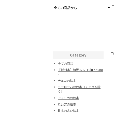
T
Category
全ての商品
【新刊本】河野ルル -Lulu Kouno
-
チェコの絵本
ヨーロッパの絵本（チェコを除
く）
アメリカの絵本
ロシアの絵本
日本の古い絵本