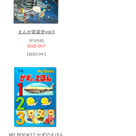
まんが音楽史vol.3
0円(内税)
SOLD OUT
【昭和59年】
MY BOOK17 かずのえほん