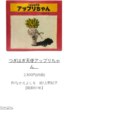
つぎはぎ天使アップリちゃ
ん
2,800円(内税)
作/なかえよしを 絵/上野紀子
【昭和51年】
ページへ